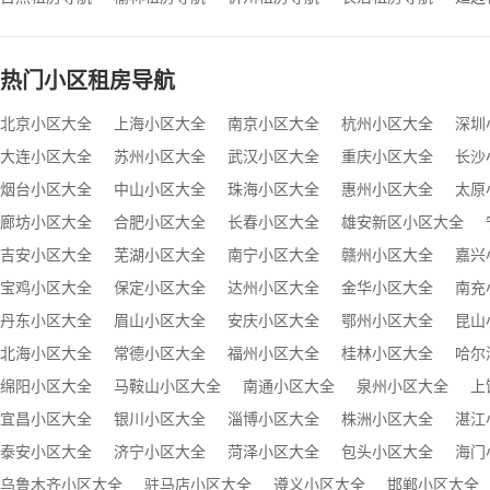
热门小区租房导航
北京小区大全
上海小区大全
南京小区大全
杭州小区大全
深圳
大连小区大全
苏州小区大全
武汉小区大全
重庆小区大全
长沙
烟台小区大全
中山小区大全
珠海小区大全
惠州小区大全
太原
廊坊小区大全
合肥小区大全
长春小区大全
雄安新区小区大全
吉安小区大全
芜湖小区大全
南宁小区大全
赣州小区大全
嘉兴
宝鸡小区大全
保定小区大全
达州小区大全
金华小区大全
南充
丹东小区大全
眉山小区大全
安庆小区大全
鄂州小区大全
昆山
北海小区大全
常德小区大全
福州小区大全
桂林小区大全
哈尔
绵阳小区大全
马鞍山小区大全
南通小区大全
泉州小区大全
上
宜昌小区大全
银川小区大全
淄博小区大全
株洲小区大全
湛江
泰安小区大全
济宁小区大全
菏泽小区大全
包头小区大全
海门
乌鲁木齐小区大全
驻马店小区大全
遵义小区大全
邯郸小区大全