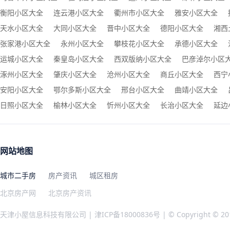
衡阳小区大全
连云港小区大全
衢州市小区大全
雅安小区大全
天水小区大全
大同小区大全
晋中小区大全
德阳小区大全
湘西
张家港小区大全
永州小区大全
攀枝花小区大全
承德小区大全
运城小区大全
秦皇岛小区大全
西双版纳小区大全
巴彦淖尔小区
涿州小区大全
肇庆小区大全
沧州小区大全
商丘小区大全
西宁
安阳小区大全
鄂尔多斯小区大全
邢台小区大全
曲靖小区大全
日照小区大全
榆林小区大全
忻州小区大全
长治小区大全
延边
网站地图
城市二手房
房产资讯
城区租房
北京房产网
北京房产资讯
天津小屋信息科技有限公司 |
津ICP备18000836号
| © Copyright © 